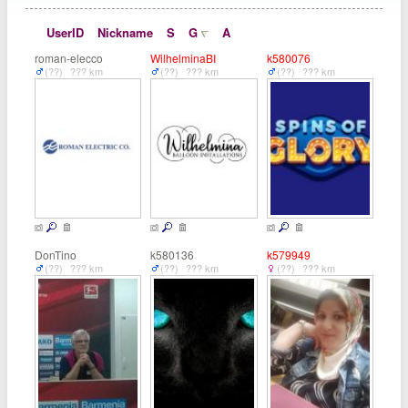
UserID
Nickname
S
G
A
roman-elecco
WilhelminaBI
k580076
(??)
??? km
(??)
??? km
(??)
??? km
DonTino
k580136
k579949
(??)
??? km
(??)
??? km
(??)
??? km