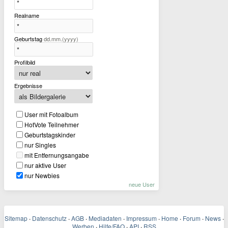
Realname
Geburtstag
dd.mm.(yyyy)
Profilbild
Ergebnisse
User mit Fotoalbum
HotVote Teilnehmer
Geburtstagskinder
nur Singles
mit Entfernungsangabe
nur aktive User
nur Newbies
neue User
Sitemap
·
Datenschutz
·
AGB
·
Mediadaten
·
Impressum
·
Home
·
Forum
·
News
·
Werben
·
Hilfe/FAQ
·
API
·
RSS