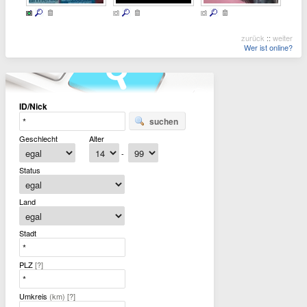
zurück
::
weiter
Wer ist online?
ID/Nick
suchen
Geschlecht
Alter
-
Status
Land
Stadt
PLZ
[?]
Umkreis
(km)
[?]