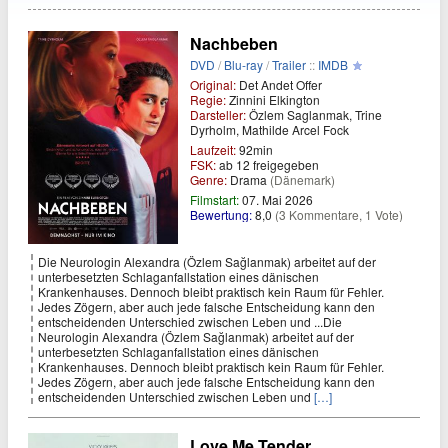
Nachbeben
DVD
/
Blu-ray
/
Trailer
::
IMDB
Original:
Det Andet Offer
Regie:
Zinnini Elkington
Darsteller:
Özlem Saglanmak, Trine
Dyrholm, Mathilde Arcel Fock
Laufzeit:
92min
FSK:
ab 12 freigegeben
Genre:
Drama
(Dänemark)
Filmstart:
07. Mai 2026
Bewertung:
8,0
(3 Kommentare, 1 Vote)
Die Neurologin Alexandra (Özlem Sağlanmak) arbeitet auf der
unterbesetzten Schlaganfallstation eines dänischen
Krankenhauses. Dennoch bleibt praktisch kein Raum für Fehler.
Jedes Zögern, aber auch jede falsche Entscheidung kann den
entscheidenden Unterschied zwischen Leben und ...Die
Neurologin Alexandra (Özlem Sağlanmak) arbeitet auf der
unterbesetzten Schlaganfallstation eines dänischen
Krankenhauses. Dennoch bleibt praktisch kein Raum für Fehler.
Jedes Zögern, aber auch jede falsche Entscheidung kann den
entscheidenden Unterschied zwischen Leben und
[…]
Love Me Tender