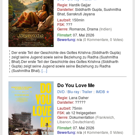
Regie:
Hardik Gajjar
Darsteller:
Siddharth Gupta, Sushmitha
Bhat, Sanskruti Jayana
Laufzeit:
150min
FSK:
???
Genre:
Romanze, Drama
(Indien)
Filmstart:
07. Mai 2026
Bewertung:
n/a
(0 Kommentare, 0 Votes)
Der erste Teil der Geschichte des Gottes Krishna (Siddharth Gupta)
zeigt seine Jugend sowie seine Beziehung zu Radha (Sushmitha
Bhat).Der erste Teil der Geschichte des Gottes Krishna (Siddharth
Gupta) zeigt seine Jugend sowie seine Beziehung zu Radha
(Sushmitha Bhat).
[…]
Do You Love Me
DVD
/
Blu-ray
/
Trailer
::
IMDB
Regie:
Lana Daher
Darsteller:
?????
Laufzeit:
75min
FSK:
ab 12 freigegeben
Genre:
Dokumentation
(Frankreich,
Libanon, Deutschland)
Filmstart:
07. Mai 2026
Bewertung:
n/a
(4 Kommentare, 0 Votes)