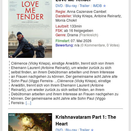
DVD
/
Blu-ray
/
Trailer
::
IMDB
Regie:
Anna Cazenave Cambet
Darsteller:
Vicky Krieps, Antoine Reinartz,
Monia Chokri
Laufzeit:
133min
FSK:
ab 16 freigegeben
Genre:
Drama
(Frankreich)
Filmstart:
07. Mai 2026
Bewertung:
n/a
(0 Kommentare, 0 Votes)
Clémence (Vicky Krieps), einstige Anwältin, trennt sich von ihrem
Ehemann Laurent (Antoine Reinartz), um wieder zurück zu sich
selbst finden, an ihrem Debütroman arbeiten und ihrem Interesse
an Frauen nachgehen zu können. Der gemeinsame acht Jahre alte
Sohn Paul (Viggo Ferreira- ...Clémence (Vicky Krieps), einstige
Anwältin, trennt sich von ihrem Ehemann Laurent (Antoine
Reinartz), um wieder zurück zu sich selbst finden, an ihrem
Debütroman arbeiten und ihrem Interesse an Frauen nachgehen zu
können. Der gemeinsame acht Jahre alte Sohn Paul (Viggo
Ferreira-
[…]
Krishnavataram Part 1: The
Heart
DVD
/
Blu-ray
/
Trailer