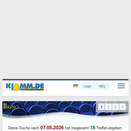
Login
NEU
1
2
3
4
07.05.2026
16
Deine Suche nach
hat insgesamt
Treffer ergeben