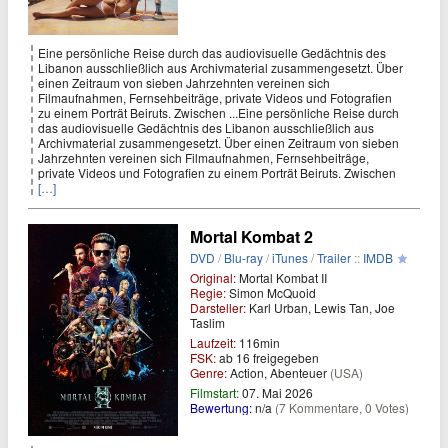
Eine persönliche Reise durch das audiovisuelle Gedächtnis des
Libanon ausschließlich aus Archivmaterial zusammengesetzt. Über
einen Zeitraum von sieben Jahrzehnten vereinen sich
Filmaufnahmen, Fernsehbeiträge, private Videos und Fotografien
zu einem Porträt Beiruts. Zwischen ...Eine persönliche Reise durch
das audiovisuelle Gedächtnis des Libanon ausschließlich aus
Archivmaterial zusammengesetzt. Über einen Zeitraum von sieben
Jahrzehnten vereinen sich Filmaufnahmen, Fernsehbeiträge,
private Videos und Fotografien zu einem Porträt Beiruts. Zwischen
[…]
Mortal Kombat 2
DVD
/
Blu-ray
/
iTunes
/
Trailer
::
IMDB
Original:
Mortal Kombat II
Regie:
Simon McQuoid
Darsteller:
Karl Urban, Lewis Tan, Joe
Taslim
Laufzeit:
116min
FSK:
ab 16 freigegeben
Genre:
Action, Abenteuer
(USA)
Filmstart:
07. Mai 2026
Bewertung:
n/a
(7 Kommentare, 0 Votes)