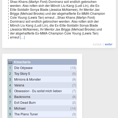
Shao Khans (Martyn Ford) Dominanz soll endlich gebrochen
werden. Also rotten sich der Mönch Liu Kang (Ludi Lin), die Ex-
Elite-Soldatin Sonya Blade (Jessica McNamee), ihr Mentor Jax
Briggs (Mehcad Brooks) und der abgehalfterte Ex-MMA-Champion
Cole Young (Lewis Tan) erneut ...Shao Khans (Martyn Ford)
Dominanz soll endlich gebrochen werden. Also rotten sich der
Mönch Liu Kang (Ludi Lin), die Ex-Elite-Soldatin Sonya Blade
(Jessica McNamee), ihr Mentor Jax Briggs (Mehcad Brooks) und
der abgehalfterte Ex-MMA-Champion Cole Young (Lewis Tan)
erneut
[…]
zurück
::
weiter
Kinocharts
1
Die Odyssee
(13)
2
Toy Story 5
(5)
3
Minions & Monster
(9)
4
Vaiana
(7)
5
Obsession - Du sollst mich lieben
(7)
6
Backrooms
(8)
7
Evil Dead Burn
(2)
8
Michael
(14)
9
The Piano Tuner
(3)