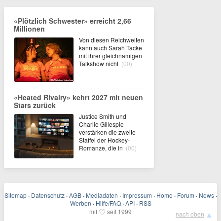
«Plötzlich Schwester» erreicht 2,66
Millionen
Von diesen Reichweiten
kann auch Sarah Tacke
mit ihrer gleichnamigen
Talkshow nicht
(00)
«Heated Rivalry» kehrt 2027 mit neuen
Stars zurück
Justice Smith und
Charlie Gillespie
verstärken die zweite
Staffel der Hockey-
Romanze, die in
(00)
Sitemap
·
Datenschutz
·
AGB
·
Mediadaten
·
Impressum
·
Home
·
Forum
·
News
·
Werben
·
Hilfe/FAQ
·
API
·
RSS
♡
mit
seit 1999
▲
nach oben