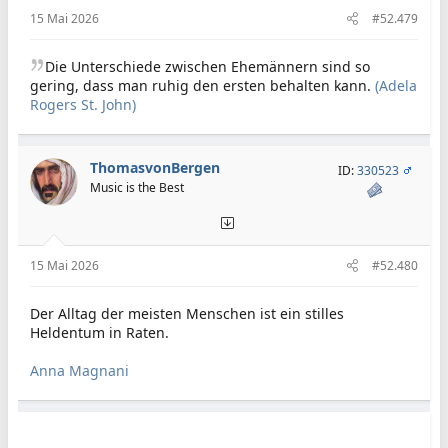
:
15 Mai 2026
#52.479
Die Unterschiede zwischen Ehemännern sind so
gering, dass man ruhig den ersten behalten kann.
(Adela
Rogers St. John)
ThomasvonBergen
ID:
330523
Music is the Best
15 Mai 2026
#52.480
Der Alltag der meisten Menschen ist ein stilles
Heldentum in Raten.
Anna Magnani