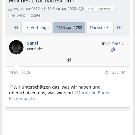
Welches Zitat hattest du ?
E
E
S
engelchen0812
16 Februar 2020
berühmte worte
r
r
c
hello-box
zitate
s
s
h
t
t
l
Erste
Letzte
Vorherige
2624 von 2732
Nächste
e
e
a
l
l
g
l
l
w
Sansi
ID:
217263
e
t
o
Nordlicht
r
a
r
m
t
e
14 Mai 2026
#52.461
Wir unterschätzen das, was wir haben und
überschätzen das, was wir sind.
(Marie von Ebner-
Eschenbach)