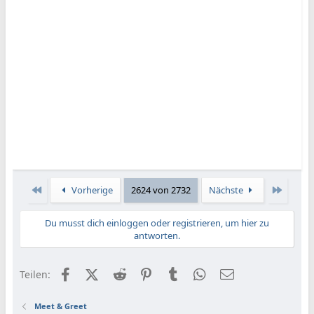
Erste
Letzte
Vorherige
2624 von 2732
Nächste
Du musst dich einloggen oder registrieren, um hier zu
antworten.
Facebook
X (Twitter)
Reddit
Pinterest
Tumblr
WhatsApp
E-Mail
Teilen:
Meet & Greet