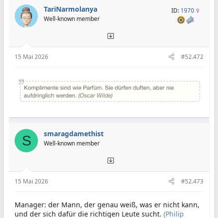
t
TariNarmolanya
ID:
1970
i
Well-known member
o
n
e
n
:
15 Mai 2026
#52.472
smaragdamethist
S
Well-known member
15 Mai 2026
#52.473
Manager: der Mann, der genau weiß, was er nicht kann,
und der sich dafür die richtigen Leute sucht.
(Philip