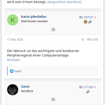
wird vom Irrtum besiegt.
(Augustinus Aurelius)
karin-pferdefan
ID:
307531
K
Well-known member
15 Mai 2026
#52.478
Der Mensch ist das wichtigste und kostbarste
Peripheriegerät einer Computeranlage.
Anonym
R
Sansi
e
a
k
t
Sansi
ID:
217263
i
Nordlicht
o
n
e
n