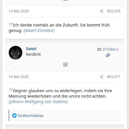
14 Mai 2026
#52.470
Ich denke niemals an die Zukunft. Sie kommt früh
genug.
(Albert Einstein)
Sansi
ID:
217263
Nordlicht
14 Mai 2026
#52.471
Gegner glauben uns zu widerlegen, indem sie ihre
Meinung wiederholen und die unsre nicht achten.
(Johann Wolfgang von Goethe)
R
TariNarmolanya
e
a
k