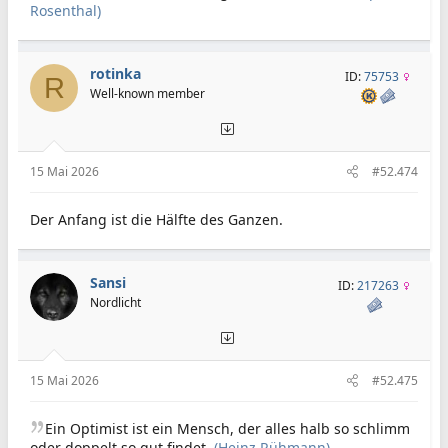
Rosenthal)
rotinka
ID:
75753
R
Well-known member
15 Mai 2026
#52.474
Der Anfang ist die Hälfte des Ganzen.
Sansi
ID:
217263
Nordlicht
15 Mai 2026
#52.475
Ein Optimist ist ein Mensch, der alles halb so schlimm
oder doppelt so gut findet.
(Heinz Rühmann)