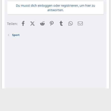
Du musst dich einloggen oder registrieren, um hier zu
antworten.
Facebook
X (Twitter)
Reddit
Pinterest
Tumblr
WhatsApp
E-Mail
Teilen:
Sport