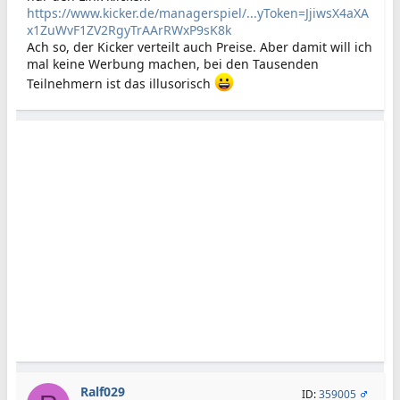
https://www.kicker.de/managerspiel/...yToken=JjiwsX4aXA
x1ZuWvF1ZV2RgyTrAArRWxP9sK8k
Ach so, der Kicker verteilt auch Preise. Aber damit will ich
mal keine Werbung machen, bei den Tausenden
Teilnehmern ist das illusorisch
Ralf029
ID:
359005