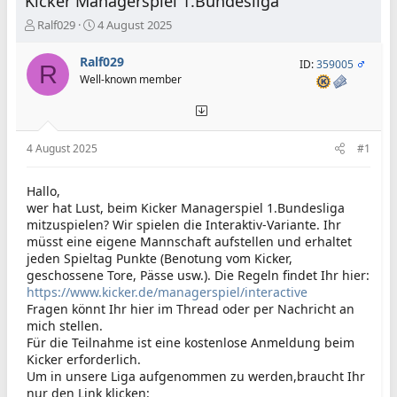
Kicker Managerspiel 1.Bundesliga
E
E
Ralf029
4 August 2025
r
r
s
s
Ralf029
ID:
359005
R
t
t
Well-known member
e
e
l
l
l
l
e
t
4 August 2025
#1
r
a
m
Hallo,
wer hat Lust, beim Kicker Managerspiel 1.Bundesliga
mitzuspielen? Wir spielen die Interaktiv-Variante. Ihr
müsst eine eigene Mannschaft aufstellen und erhaltet
jeden Spieltag Punkte (Benotung vom Kicker,
geschossene Tore, Pässe usw.). Die Regeln findet Ihr hier:
https://www.kicker.de/managerspiel/interactive
Fragen könnt Ihr hier im Thread oder per Nachricht an
mich stellen.
Für die Teilnahme ist eine kostenlose Anmeldung beim
Kicker erforderlich.
Um in unsere Liga aufgenommen zu werden,braucht Ihr
nur den Link klicken: