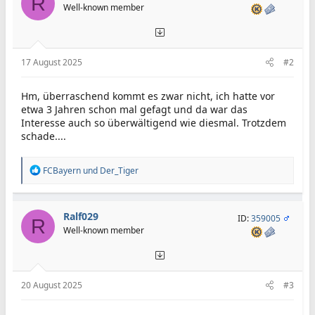
R
Well-known member
17 August 2025
#2
Hm, überraschend kommt es zwar nicht, ich hatte vor
etwa 3 Jahren schon mal gefagt und da war das
Interesse auch so überwältigend wie diesmal. Trotzdem
schade....
R
FCBayern
und
Der_Tiger
e
a
k
t
Ralf029
ID:
359005
R
i
Well-known member
o
n
e
n
:
20 August 2025
#3