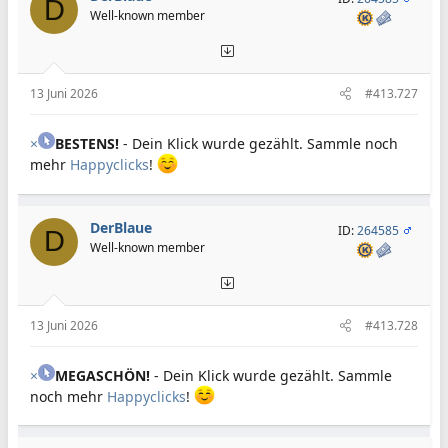
D
Well-known member
13 Juni 2026
#413.727
×
BESTENS!
- Dein Klick wurde gezählt. Sammle noch
mehr
Happyclicks
!
DerBlaue
ID:
264585
D
Well-known member
13 Juni 2026
#413.728
×
MEGASCHÖN!
- Dein Klick wurde gezählt. Sammle
noch mehr
Happyclicks
!