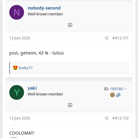
nobody-second
N
Well-known member
13 Juni 2026
#413.731
psst, geheim, 43 % - tütüü
R
krebs77
e
a
k
t
yaki
ID:
189740
Y
i
Well-known member
o
n
e
n
:
13 Juni 2026
#413.732
COOLOMAT!