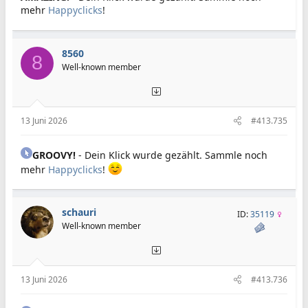
mehr
Happyclicks
!
8560
8
Well-known member
13 Juni 2026
#413.735
GROOVY!
- Dein Klick wurde gezählt. Sammle noch
mehr
Happyclicks
!
schauri
ID:
35119
Well-known member
13 Juni 2026
#413.736