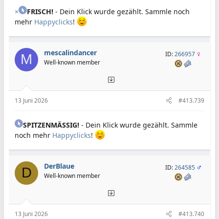
×
FRISCH!
- Dein Klick wurde gezählt. Sammle noch
mehr
Happyclicks
!
mescalindancer
ID:
266957
M
Well-known member
13 Juni 2026
#413.739
SPITZENMÄSSIG!
- Dein Klick wurde gezählt. Sammle
noch mehr
Happyclicks
!
DerBlaue
ID:
264585
D
Well-known member
13 Juni 2026
#413.740