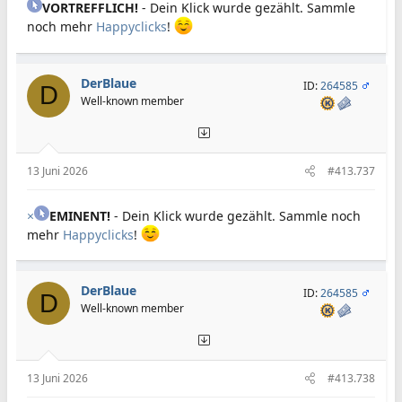
VORTREFFLICH!
- Dein Klick wurde gezählt. Sammle
noch mehr
Happyclicks
!
DerBlaue
ID:
264585
D
Well-known member
13 Juni 2026
#413.737
×
EMINENT!
- Dein Klick wurde gezählt. Sammle noch
mehr
Happyclicks
!
DerBlaue
ID:
264585
D
Well-known member
13 Juni 2026
#413.738