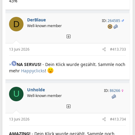
43%
DerBlaue
ID:
264585
D
Well-known member
13 Juni 2026
#413.733
×
NA SERVUS!
- Dein Klick wurde gezählt. Sammle noch
mehr
Happyclicks
!
Unholde
ID:
86266
U
Well-known member
13 Juni 2026
#413.734
AMAZING!
- Dein Klick wurde gezählt. Sammle noch