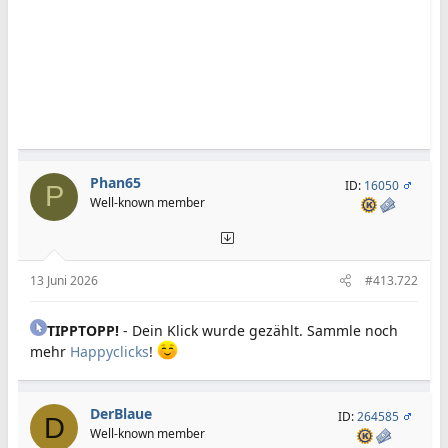
Phan65
ID:
16050
P
Well-known member
13 Juni 2026
#413.722
TIPPTOPP!
- Dein Klick wurde gezählt. Sammle noch
mehr
Happyclicks
!
DerBlaue
ID:
264585
D
Well-known member