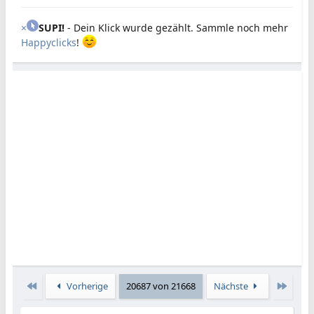
×
SUPI!
- Dein Klick wurde gezählt. Sammle noch mehr
Happyclicks
!
Erste
Letzte
Vorherige
20687 von 21668
Nächste