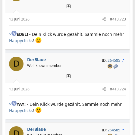
13 Juni 2026
#413.723
×
EDEL!
- Dein Klick wurde gezählt. Sammle noch mehr
Happyclicks
!
DerBlaue
ID:
264585
D
Well-known member
13 Juni 2026
#413.724
×
YAY!
- Dein Klick wurde gezählt. Sammle noch mehr
Happyclicks
!
DerBlaue
ID:
264585
D