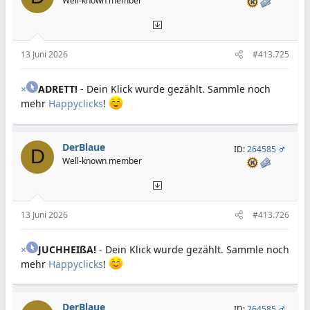
Well-known member
13 Juni 2026
#413.725
×
ADRETT!
- Dein Klick wurde gezählt. Sammle noch
mehr
Happyclicks
!
DerBlaue
ID:
264585
D
Well-known member
13 Juni 2026
#413.726
×
JUCHHEIßA!
- Dein Klick wurde gezählt. Sammle noch
mehr
Happyclicks
!
DerBlaue
ID:
264585