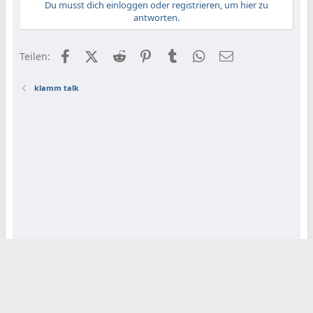
Du musst dich einloggen oder registrieren, um hier zu
antworten.
Facebook
X (Twitter)
Reddit
Pinterest
Tumblr
WhatsApp
E-Mail
Teilen:
klamm talk