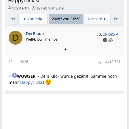
Happyclick☺️
E
E
scooter01
12 Februar 2019
r
r
s
s
Erste
Letzte
Vorherige
20687 von 21668
Nächste
t
t
e
e
DerBlaue
l
l
ID:
264585
D
l
l
Well-known member
e
t
r
a
m
13 Juni 2026
#413.721
×
WOWSER!
- Dein Klick wurde gezählt. Sammle noch
mehr
Happyclicks
!