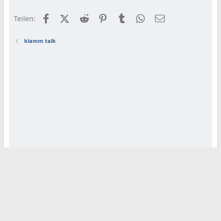
Facebook
X (Twitter)
Reddit
Pinterest
Tumblr
WhatsApp
E-Mail
Teilen:
klamm talk