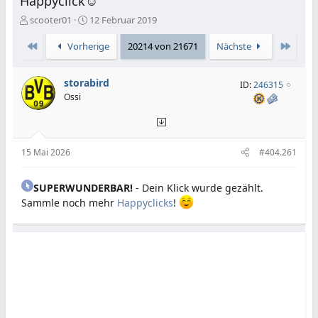
Happyclick☺️
E
E
scooter01
12 Februar 2019
r
r
s
s
Erste
Letzte
Vorherige
20214 von 21671
Nächste
t
t
e
e
storabird
l
l
ID:
246315
l
l
Ossi
e
t
r
a
m
15 Mai 2026
#404.261
SUPERWUNDERBAR!
- Dein Klick wurde gezählt.
Sammle noch mehr
Happyclicks
!