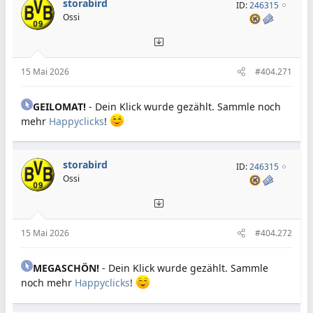
storabird
ID:
246315
Ossi
15 Mai 2026
#404.271
GEILOMAT!
- Dein Klick wurde gezählt. Sammle noch
mehr
Happyclicks
!
storabird
ID:
246315
Ossi
15 Mai 2026
#404.272
MEGASCHÖN!
- Dein Klick wurde gezählt. Sammle
noch mehr
Happyclicks
!