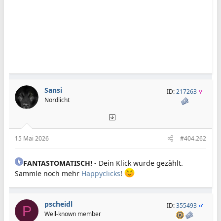
Sansi
ID:
217263
Nordlicht
15 Mai 2026
#404.262
FANTASTOMATISCH!
- Dein Klick wurde gezählt.
Sammle noch mehr
Happyclicks
!
pscheidl
ID:
355493
P
Well-known member