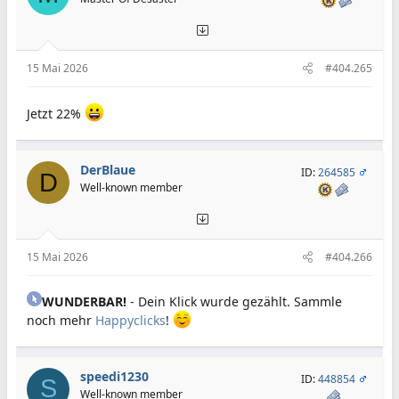
15 Mai 2026
#404.265
Jetzt 22%
DerBlaue
ID:
264585
D
Well-known member
15 Mai 2026
#404.266
WUNDERBAR!
- Dein Klick wurde gezählt. Sammle
noch mehr
Happyclicks
!
speedi1230
ID:
448854
S
Well-known member